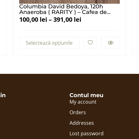
Columbia David Bedoya, 120h
Anaeroba ( RARITY ) – Cafea de
Specialitate
100,00
lei
–
391,00
lei
Selectează opțiunile
in
Contul meu
My account
Orders
Addresses
Lost password