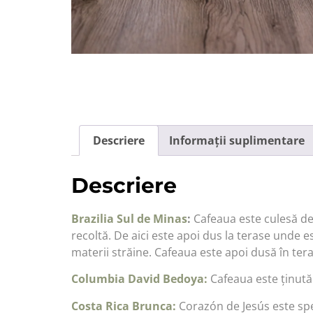
Descriere
Informații suplimentare
Descriere
Brazilia Sul de Minas
:
Cafeaua este culesă de
recoltă. De aici este apoi dus la terase unde e
materii străine. Cafeaua este apoi dusă în ter
Columbia David Bedoya:
Cafeaua este ținută 
Costa Rica Brunca:
Corazón de Jesús este spec