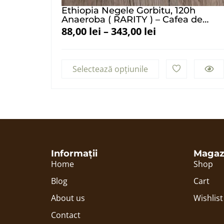
Ethiopia Negele Gorbitu, 120h
Anaeroba ( RARITY ) – Cafea de
Specialitate
88,00
lei
–
343,00
lei
Selectează opțiunile
Informații
Magaz
Home
Shop
Blog
Cart
About us
Wishlist
Contact