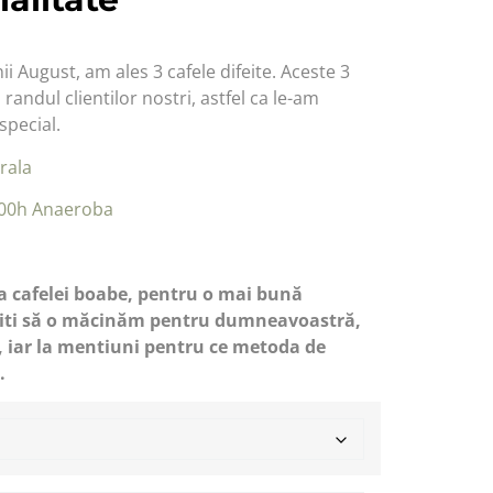
ii August, am ales 3 cafele difeite. Aceste 3
 randul clientilor nostri, astfel ca le-am
special.
rala
100h Anaeroba
a
cafelei boabe, pentru o mai bună
riti să o măcinăm pentru dumneavoastră,
, iar la mentiuni pentru ce metoda de
.