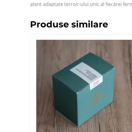
atent adaptate terroir-ului unic al fiecărei fer
Produse similare