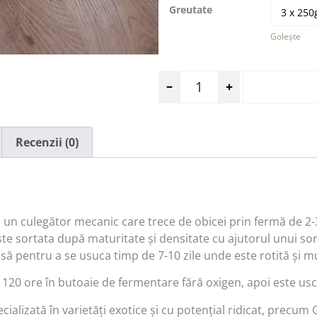
Greutate
Golește
Recenzii (0)
 un culegător mecanic care trece de obicei prin fermă de 2-3
ste sortata după maturitate și densitate cu ajutorul unui sor
asă pentru a se usuca timp de 7-10 zile unde este rotită și 
120 ore în butoaie de fermentare fără oxigen, apoi este usca
ializată în varietăți exotice și cu potențial ridicat, precum