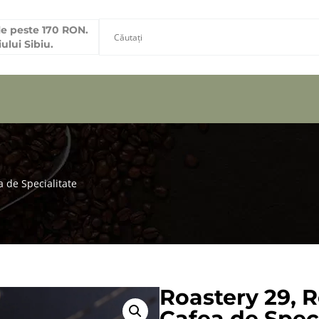
le peste 170 RON.
ului Sibiu.
a de Specialitate
Roastery 29, R
Cafea de Speci