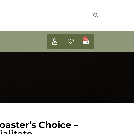
0
oaster’s Choice –
alitate