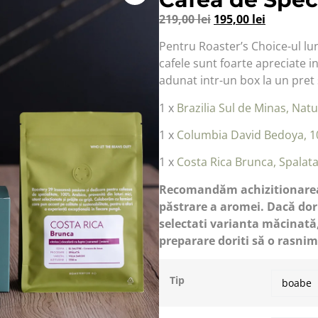
219,00
lei
195,00
lei
Pentru Roaster’s Choice-ul lun
cafele sunt foarte apreciate in
adunat intr-un box la un pret 
1 x
Brazilia Sul de Minas, Natu
1 x
Columbia David Bedoya, 
1 x
Costa Rica Brunca, Spalat
Recomandăm achizitionarea 
păstrare a aromei. Dacă do
selectati varianta măcinată
preparare doriti să o rasnim
Tip